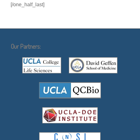
[/one_half_last]
Our Partners: